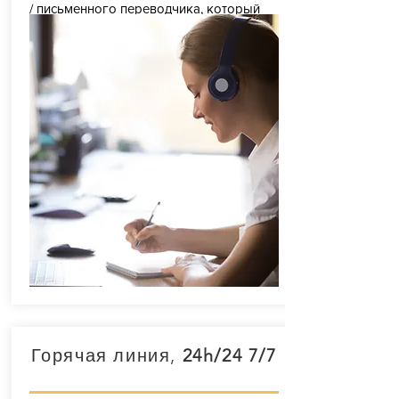
/ письменного переводчика, который
говорит по-французски,
а также на вашем языке, чтобы помочь
вам в административных вопросах и в
ваших начинаниях во Франции.
Например, вам нужен перевод
административного письма,
сопровождение переводчика во время
встречи, вы хотите поговорить с
учителем вашего ребенка, вам
необходимо заполнить форму и вы его
не понимаете.
Горячая линия,
24h/24 7/7