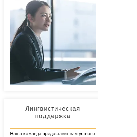
понятном вам языке.
Например, у вас был отказ в выдаче
визы, у вас есть вопрос по поводу
какого-то пункта в вашем
трудовом договоре, вы столкнулись со
спором, хотите начать бизнес во
Франции.
Лингвистическая
поддержка
Наша команда предоставит вам устного