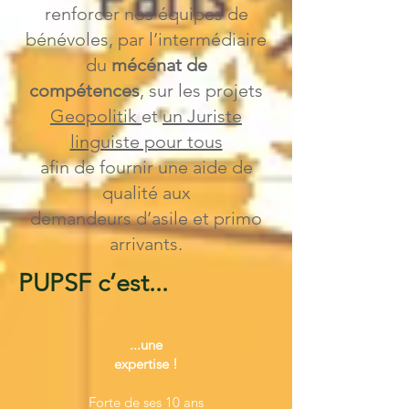
renforcer nos équipes de
bénévoles, par l’intermédiaire
du
mécénat de
compétences
, sur les projets
Geopolitik
et
un Juriste
linguiste pour tous
afin de fournir une aide de
qualité aux
demandeurs d’asile et primo
arrivants.
PUPSF c’est...
...une
expertise !
Forte de ses 10 ans