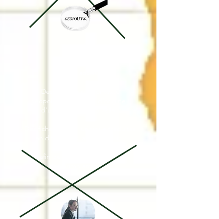
...des
missions à fort
impact social !
- Des notes sur le contexte
géopo
litique du pays d’origine
d’un deman
deur d’Asile
- Des fiches d’aide juridique traduites
en
différentes langues pour
la boîte
à outils
afin de faciliter l’insertion
des primo
arrivants