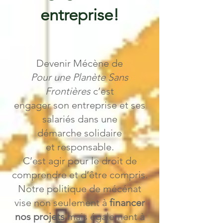
entreprise!
Devenir Mécène de
Pour une Planète Sans
Frontières
c’est
engager son entreprise et ses
salariés dans une
démarche solidaire
et responsable.
C’est agir pour le droit de
comprendre et d’être compris.
Notre politique de mécénat
vise non seulement à
financer
nos projets
mais également à