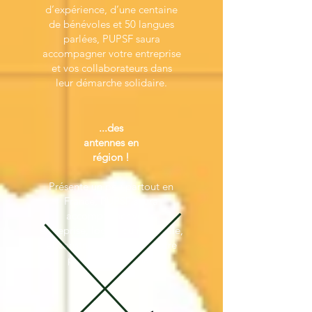
d’expérience, d’une centaine
de bénévoles et 50 langues
parlées, PUPSF saura
accompagner votre entreprise
et vos collaborateurs dans
leur démarche solidaire.
...des
antennes en
région !
Présente un peu partout en
France, PUPSF saura
accompagner votre
entreprise, locale ou régionale,
et construire avec vous votre
projet de mécénat.