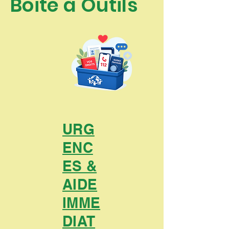
Boite à Outils
URG
ENC
ES &
AIDE
IMME
DIAT