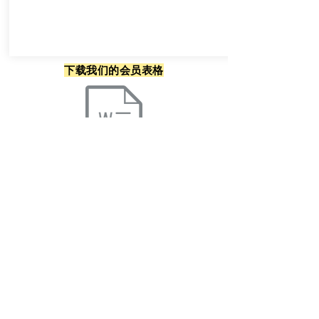
下载我们的会员表格
Join / Subscribe
向格鲁吉亚，菲律宾和萨尔瓦多的副领
事们介绍我们的法律援助服务