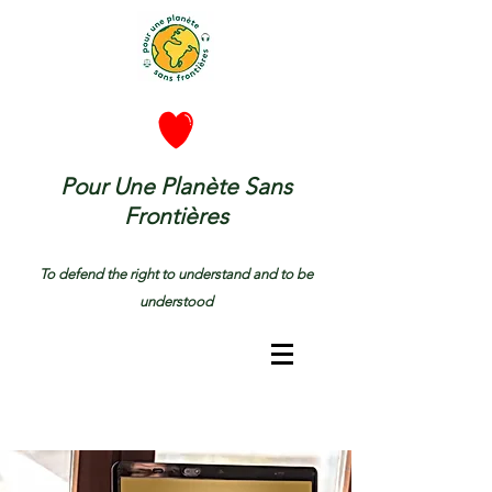
Pour Une Planète Sans
Frontières
To defend the right to understand and to be
understood